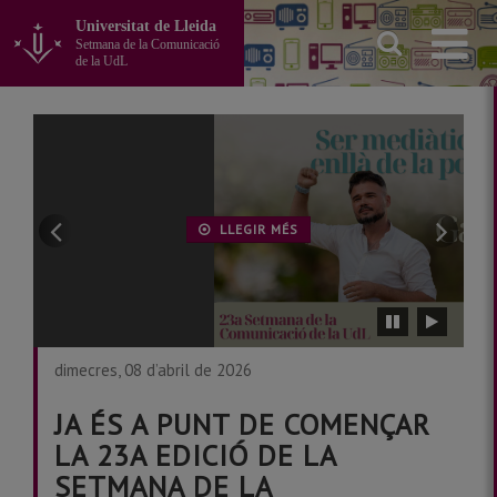
Anar
Universitat de Lleida
al
Setmana de la Comunicació
contingut
de la UdL
principal
de
la
pàgina
Ir
Ir
LLEGIR MÉS
a
a
diapositiva
dia
anterior
sig
Detener
Reiniciar
carrusel
carrusel
dimecres, 08 d’abril de 2026
JA ÉS A PUNT DE COMENÇAR
LA 23A EDICIÓ DE LA
SETMANA DE LA