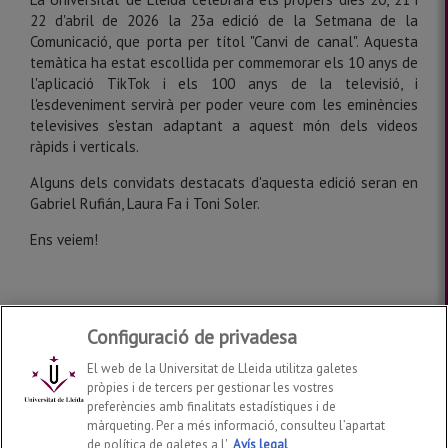
22 d'abril de 2026 la 23a edició de la Setmana de la
Comunicació, que porta per títol "Canvi de canal". Aquesta
temàtica ha estat escollida per commemorar els 10 anys de
l'aplicació TikTok i els 100 anys de la televisió, i
l'esdeveniment servirà per poder veure com les eminències
televisives s'estan adaptant a aquest món dels videos
ràpids i verticals.
Alguns dels convidats destacats d'aquesta edició seran en
Gabriel Rufián, Laura Fa i Toni Soler.
Ens veiem!
Configuració de privadesa
El web de la Universitat de Lleida utilitza galetes
Setmana de la Comunicació de la UdL
2026
©
pròpies i de tercers per gestionar les vostres
setmanacomunicacioudl@gmail.com
preferències amb finalitats estadístiques i de
màrqueting. Per a més informació, consulteu l’apartat
Contactar
de política de galetes a l'
Avís legal